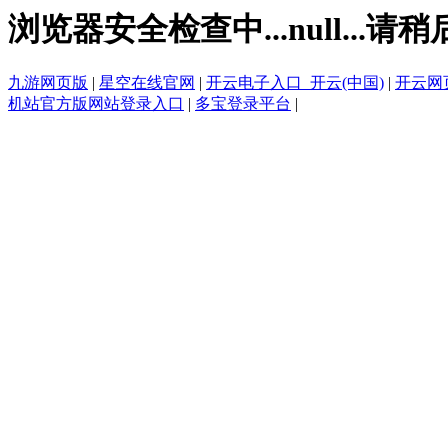
浏览器安全检查中...null...请稍
九游网页版
|
星空在线官网
|
开云电子入口_开云(中国)
|
开云网页
机站官方版网站登录入口
|
多宝登录平台
|