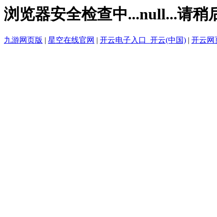
浏览器安全检查中...null...请稍
九游网页版
|
星空在线官网
|
开云电子入口_开云(中国)
|
开云网页