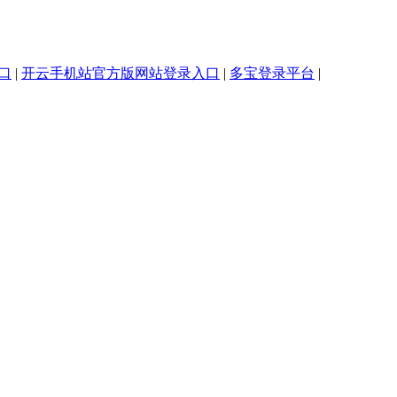
入口
|
开云手机站官方版网站登录入口
|
多宝登录平台
|