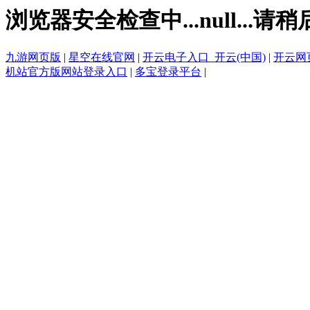
浏览器安全检查中...null...请稍
九游网页版
|
星空在线官网
|
开云电子入口_开云(中国)
|
开云网页
机站官方版网站登录入口
|
多宝登录平台
|