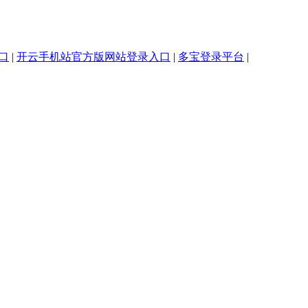
入口
|
开云手机站官方版网站登录入口
|
多宝登录平台
|