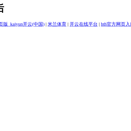
后
版_kaiyun开云(中国)
|
米兰体育
|
开云在线平台
|
hth官方网页