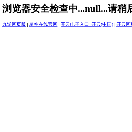
浏览器安全检查中...null...请稍
九游网页版
|
星空在线官网
|
开云电子入口_开云(中国)
|
开云网页