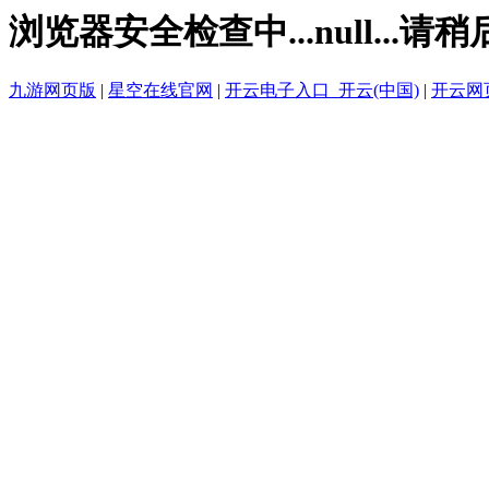
浏览器安全检查中...null...请稍
九游网页版
|
星空在线官网
|
开云电子入口_开云(中国)
|
开云网页